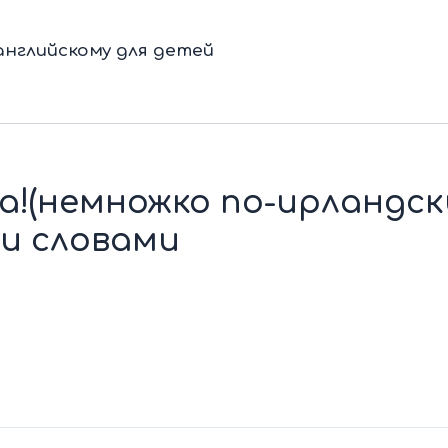
нглийскому для детей
 ya!(немножко по-ирландск
ми словами