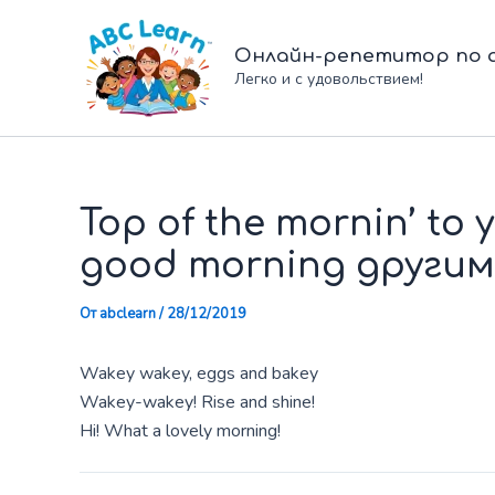
Перейти
к
Онлайн-репетитор по а
содержимому
Легко и с удовольствием!
Top of the mornin’ to
good morning други
От
abclearn
/
28/12/2019
Wakey wakey, eggs and bakey
Wakey-wakey! Rise and shine!
Hi! What a lovely morning!