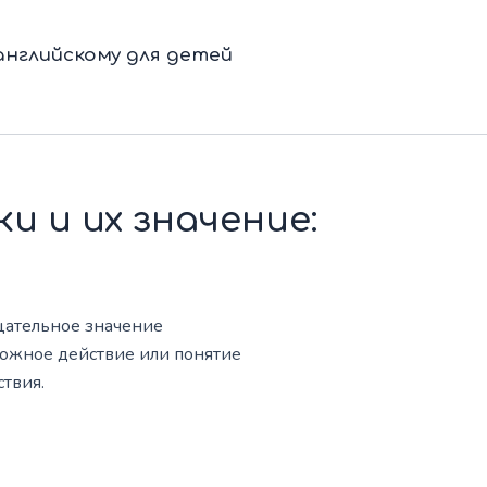
нглийскому для детей
и и их значение:
рицательное значение
ложное действие или понятие
ствия.