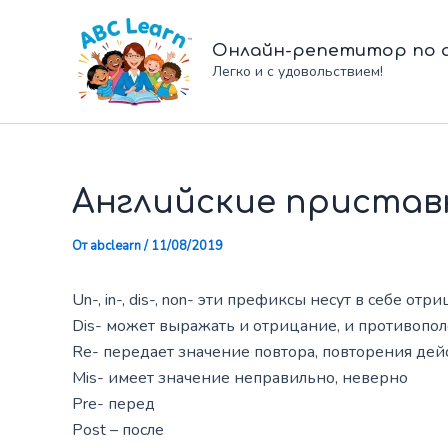
Перейти
к
Онлайн-репетитор по а
содержимому
Легко и с удовольствием!
Английские приставк
От
abclearn
/
11/08/2019
Un-, in-, dis-, non- эти префиксы несут в себе от
Dis- может выражать и отрицание, и противопо
Re- передает значение повтора, повторения дей
Mis- имеет значение неправильно, неверно
Pre- перед
Post – после