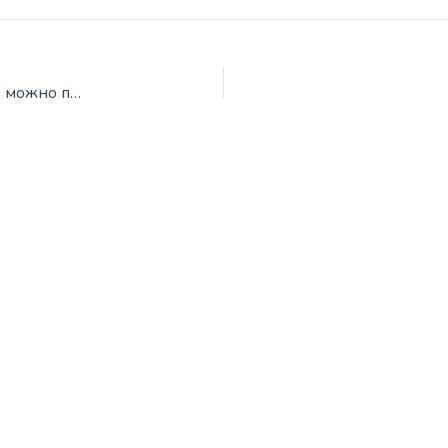
Среди других часто употребляемых неологизмов можно привести следующие: