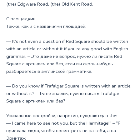
(the) Edgware Road, (the) Old Kent Road.
С площадями
Также, как и с названиями площадей:
— It’s not even a question if Red Square should be written
with an article or without it if you’re any good with English
grammar. – Это даже не вопрос, нужно ли писать Red
Square с артиклем или без, если вы сколь-нибудь
разбираетесь в английской грамматике.
— Do you know if Trafalgar Square is written with an article
or without it? – Ты не знаешь, нужно писать Trafalgar
Square с артиклем или без?
Уникальные постройки, напротив, нуждаются в the:
— I came here to see not you, but the Hermitage!” – “Я
приехала сюда, чтобы посмотреть не на тебя, а на
Эрмитаж!