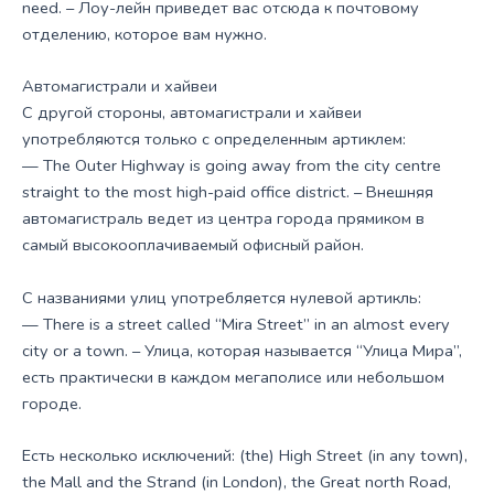
need. – Лоу-лейн приведет вас отсюда к почтовому
отделению, которое вам нужно.
Автомагистрали и хайвеи
С другой стороны, автомагистрали и хайвеи
употребляются только с определенным артиклем:
— The Outer Highway is going away from the city centre
straight to the most high-paid office district. – Внешняя
автомагистраль ведет из центра города прямиком в
самый высокооплачиваемый офисный район.
С названиями улиц употребляется нулевой артикль:
— There is a street called “Mira Street” in an almost every
city or a town. – Улица, которая называется “Улица Мира”,
есть практически в каждом мегаполисе или небольшом
городе.
Есть несколько исключений: (the) High Street (in any town),
the Mall and the Strand (in London), the Great north Road,