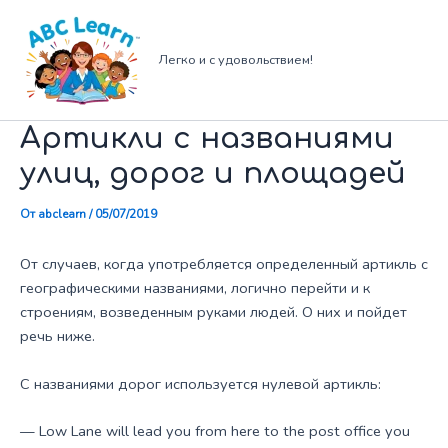
Перейти
к
содержимому
Легко и с удовольствием!
Артикли с названиями
улиц, дорог и площадей
От
abclearn
/
05/07/2019
От случаев, когда употребляется определенный артикль с
географическими названиями, логично перейти и к
строениям, возведенным руками людей. О них и пойдет
речь ниже.
С названиями дорог используется нулевой артикль:
— Low Lane will lead you from here to the post office you