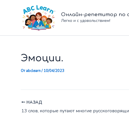
Перейти
к
Онлайн-репетитор по а
содержимому
Легко и с удовольствием!
Эмоции.
От
abclearn
/
10/04/2023
НАЗАД
13 слов, которые путaют многие русскоговорящи