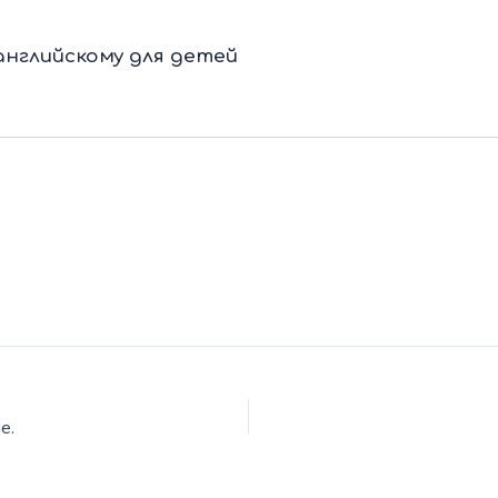
нглийскому для детей
е.