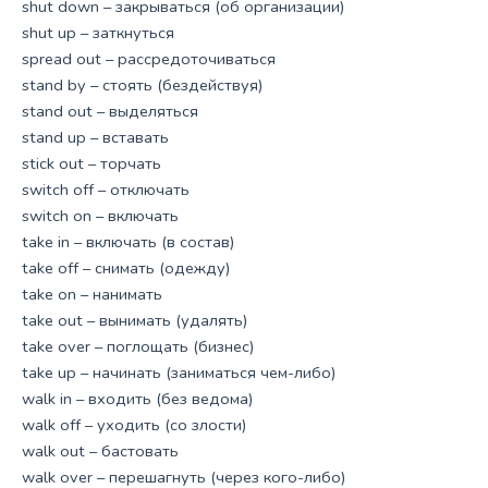
shut down – закрываться (об организации)
shut up – заткнуться
spread out – рассредоточиваться
stand by – стоять (бездействуя)
stand out – выделяться
stand up – вставать
stick out – торчать
switch off – отключать
switch on – включать
take in – включать (в состав)
take off – снимать (одежду)
take on – нанимать
take out – вынимать (удалять)
take over – поглощать (бизнес)
take up – начинать (заниматься чем-либо)
walk in – входить (без ведома)
walk off – уходить (со злости)
walk out – бастовать
walk over – перешагнуть (через кого-либо)