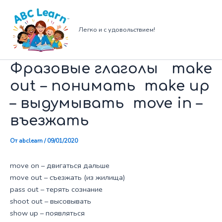
Перейти
к
содержимому
Легко и с удовольствием!
Фразовые глаголы make
out – понимать make up
– выдумывать move in –
въезжать
От
abclearn
/
09/01/2020
move on – двигаться дальше
move out – съезжать (из жилища)
pass out – терять сознание
shoot out – высовывать
show up – появляться