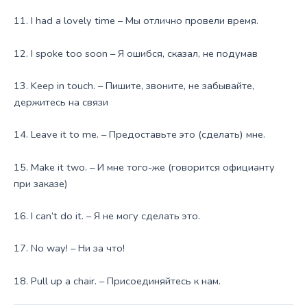
11. I had a lovely time – Мы отлично провели время.
12. I spoke too soon – Я ошибся, сказал, не подумав
13. Keep in touch. – Пишите, звоните, не забывайте,
держитесь на связи
14. Leave it to me. – Предоставьте это (сделать) мне.
15. Make it two. – И мне того-же (говорится официанту
при заказе)
16. I can’t do it. – Я не могу сделать это.
17. No way! – Ни за что!
18. Pull up a chair. – Присоединяйтесь к нам.