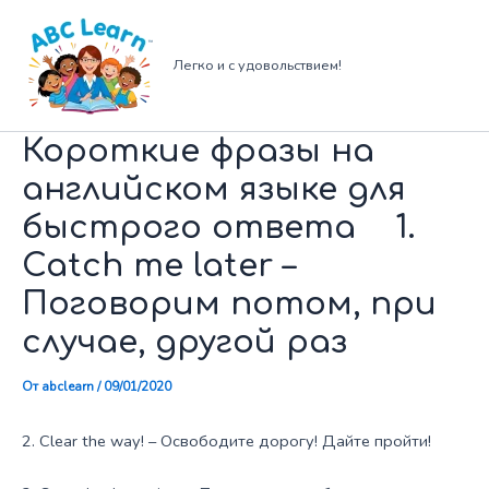
Перейти
к
содержимому
Легко и с удовольствием!
Короткие фразы на
английском языке для
быстрого ответа 1.
Catch me later –
Поговорим потом, при
случае, другой раз
От
abclearn
/
09/01/2020
2. Clear the way! – Освободите дорогу! Дайте пройти!