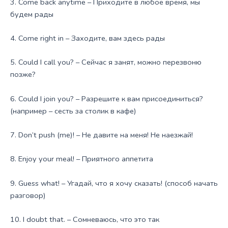
3. Come back anytime – Приходите в любое время, мы
будем рады
4. Come right in – Заходите, вам здесь рады
5. Could I call you? – Сейчас я занят, можно перезвоню
позже?
6. Could I join you? – Разрешите к вам присоединиться?
(например – сесть за столик в кафе)
7. Don’t push (me)! – Не давите на меня! Не наезжай!
8. Enjoy your meal! – Приятного аппетита
9. Guess what! – Угадай, что я хочу сказать! (способ начать
разговор)
10. I doubt that. – Сомневаюсь, что это так