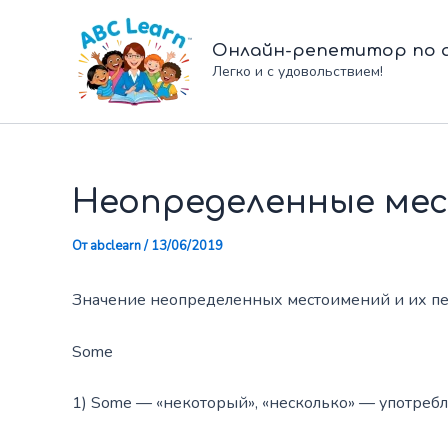
Перейти
к
Онлайн-репетитор по а
содержимому
Легко и с удовольствием!
Неопределенные мес
От
abclearn
/
13/06/2019
Значение неопределенных местоимений и их пере
Some
1) Some — «некоторый», «несколько» — употреб