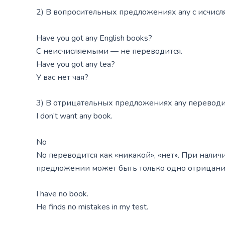
2) В вопросительных предложениях any с исчисл
Have you got any English books?
С неисчисляемыми — не переводится.
Have you got any tea?
У вас нет чая?
3) В отрицательных предложениях any переводит
I don’t want any book.
No
No переводится как «никакой», «нет». При налич
предложении может быть только одно отрицание.
I have no book.
Не finds no mistakes in my test.