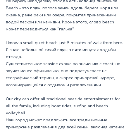
Не берегу неподалеку отсюда есть колония пингвинов.
Beach – это пляж, полоса земли вдоль берега моря или
океана, реже реки или озера, покрытая принесенными
водой песком или камнями. Кроме этого, слово beach
может переводиться как “галька”.
I know a small quiet beach just 5 minutes of walk from here.
Я знаю небольшой тихий пляж в пяти минутах ходьбы
отсюда.
Существительное seaside схоже по значению с coast, но
звучит менее официально, оно подразумевает не
географический термин, а скорее приморский курорт,
ассоциирующийся с отдыхом и развлечениями.
Our city can offer all traditional seaside entertainments for
all the family, including boat rides, surfing and beach
volleyball.
Наш город может предложить все традиционные
приморские развлечения для всей семьи, включая катание