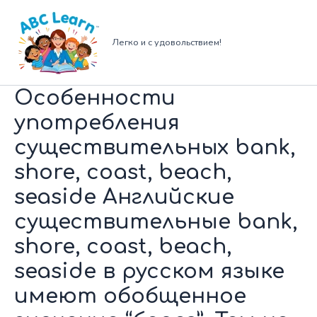
Перейти
к
содержимому
Легко и с удовольствием!
Особенности
употребления
существительных bank,
shore, coast, beach,
seaside Английские
существительные bank,
shore, coast, beach,
seaside в русском языке
имеют обобщенное