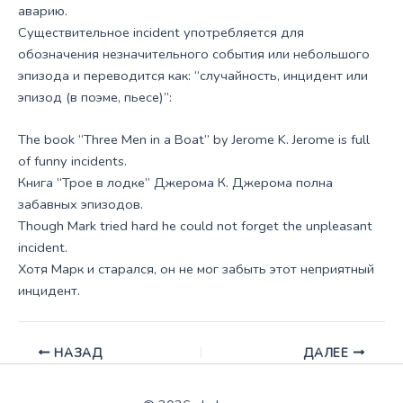
аварию.
Существительное incident употребляется для
обозначения незначительного события или небольшого
эпизода и переводится как: “случайность, инцидент или
эпизод (в поэме, пьесе)”:
The book “Three Men in a Boat” by Jerome K. Jerome is full
of funny incidents.
Книга “Трое в лодке” Джерома К. Джерома полна
забавных эпизодов.
Though Mark tried hard he could not forget the unpleasant
incident.
Хотя Марк и старался, он не мог забыть этот неприятный
инцидент.
НАЗАД
ДАЛЕЕ