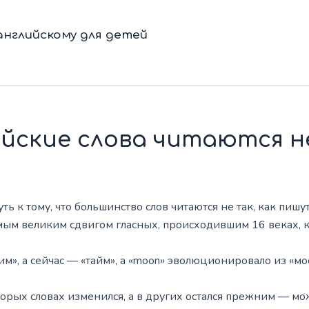
нглийскому для детей
йские слова читаются н
к тому, что большинство слов читаются не так, как пишут
мым великим сдвигом гласных, происходившим 16 веках, 
тим», а сейчас — «тайм», а «moon» эволюционировало из «мо
торых словах изменился, а в других остался прежним — мож