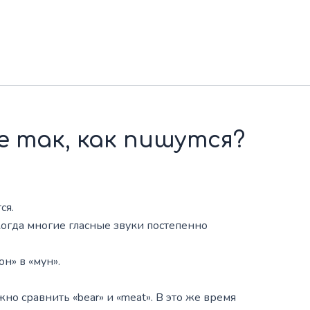
е так, как пишутся?
ся.
когда многие гласные звуки постепенно
он» в «мун».
но сравнить «bear» и «meat». В это же время