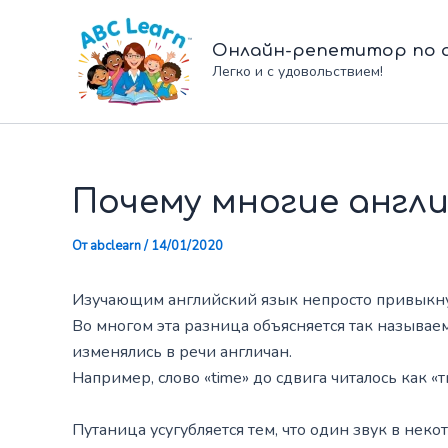
Перейти
к
Онлайн-репетитор по а
содержимому
Легко и с удовольствием!
Почему многие англи
От
abclearn
/
14/01/2020
Изучающим английский язык непросто привыкнуть 
Во многом эта разница объясняется так называе
изменялись в речи англичан.
Например, слово «time» до сдвига читалось как «
Путаница усугубляется тем, что один звук в неко