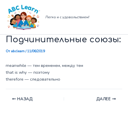
Перейти
к
содержимому
Легко и с удовольствием!
Подчинительные союзы:
От
abclearn
/
11/06/2019
meanwhile — тем временем, между тем
that is why — поэтому
therefore — следовательно
НАЗАД
ДАЛЕЕ