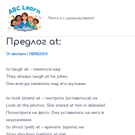
Перейти
к
содержимому
Легко и с удовольствием!
Предлог at:
От
abclearn
/
28/06/2019
to laugh at – смеяться над
They always laugh at his jokes.
Они всегда смеялись над его шутками.
to look (stare) at – смотреть (уставиться) на
Look at the photos. She stared at him in disbelief.
Посмотрите на фото. Она уставилась на него в
недоумении.
to shout (yell) at – кричать (орать) на
Stop shouting (yelling) at me!