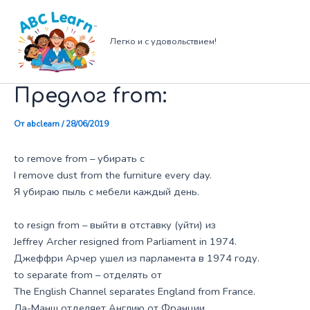
Перейти
к
содержимому
Легко и с удовольствием!
Предлог from:
От
abclearn
/
28/06/2019
to remove from – убирать с
I remove dust from the furniture every day.
Я убираю пыль с мебели каждый день.
to resign from – выйти в отставку (уйти) из
Jeffrey Archer resigned from Parliament in 1974.
Джеффри Арчер ушел из парламента в 1974 году.
to separate from – отделять от
The English Channel separates England from France.
Ла-Манш отделяет Англию от Франции.