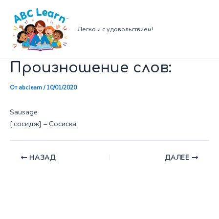
Перейти
к
содержимому
Легко и с удовольствием!
Произношение слов:
От
abclearn
/
10/01/2020
Sausage
[‘сосидж] – Сосиска
НАЗАД
ДАЛЕЕ