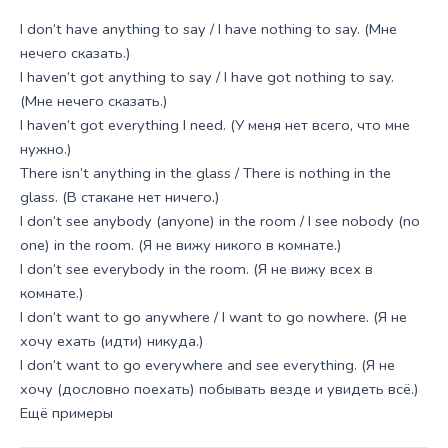
I don’t have anything to say / I have nothing to say. (Мне
нечего сказать.)
I haven’t got anything to say / I have got nothing to say.
(Мне нечего сказать.)
I haven’t got everything I need. (У меня нет всего, что мне
нужно.)
There isn’t anything in the glass / There is nothing in the
glass. (В стакане нет ничего.)
I don’t see anybody (anyone) in the room / I see nobody (no
one) in the room. (Я не вижу никого в комнате.)
I don’t see everybody in the room. (Я не вижу всех в
комнате.)
I don’t want to go anywhere / I want to go nowhere. (Я не
хочу ехать (идти) никуда.)
I don’t want to go everywhere and see everything. (Я не
хочу (дословно поехать) побывать везде и увидеть всё.)
Ещё примеры