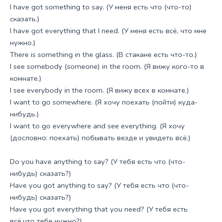
I have got something to say. (У меня есть что (что-то)
сказать.)
I have got everything that I need. (У меня есть всё, что мне
нужно.)
There is something in the glass. (В стакане есть что-то.)
I see somebody (someone) in the room. (Я вижу кого-то в
комнате.)
I see everybody in the room. (Я вижу всех в комнате.)
I want to go somewhere. (Я хочу поехать (пойти) куда-
нибудь.)
I want to go everywhere and see everything. (Я хочу
(дословно: поехать) побывать везде и увидеть всё.)
Do you have anything to say? (У тебя есть что (что-
нибудь) сказать?)
Have you got anything to say? (У тебя есть что (что-
нибудь) сказать?)
Have you got everything that you need? (У тебя есть
всё,что тебе нужно?)