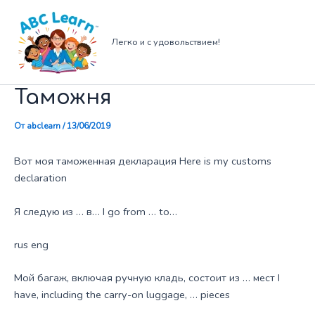
Перейти
к
содержимому
Легко и с удовольствием!
Таможня
От
abclearn
/
13/06/2019
Вот моя таможенная декларация Here is my customs
declaration
Я следую из … в… I go from … to…
rus eng
Мой багаж, включая ручную кладь, состоит из … мест I
have, including the carry-on luggage, … pieces