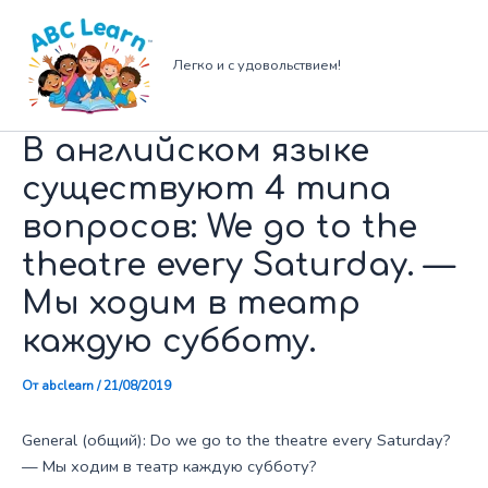
Перейти
к
содержимому
Легко и с удовольствием!
В английском языке
существуют 4 типа
вопросов: We go to the
theatre every Saturday. —
Мы ходим в театр
каждую субботу.
От
abclearn
/
21/08/2019
General (общий): Do we go to the theatre every Saturday?
— Мы ходим в театр каждую субботу?